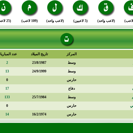
(لاعب واحد)
(5 لاعبين)
(لاعب واحد)
(109 لاعب)
(25 لاعب)
المركز
تاريخ الميلاد
عدد المباريا
وسط
23/8/1987
2
وسط
24/9/1999
13
حارس
0
دفاع
17
وسط
25/7/1984
133
ي
حارس
0
حارس
16/2/1974
14