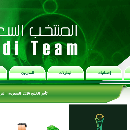
إحصائيات
البطولات
المدربون
كأس الخليج 2026- السعودية - الترتيب