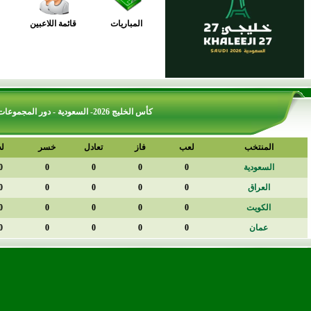
المباريات
قائمة اللاعبين
كأس الخليج 2026- السعودية - دور المجموعات - مجموعة (A)
المنتخب
لعب
فاز
تعادل
خسر
له
السعودية
0
0
0
0
0
العراق
0
0
0
0
0
الكويت
0
0
0
0
0
عمان
0
0
0
0
0