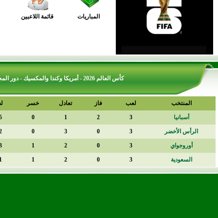
المباريات
قائمة اللاعبين
كأس العالم 2026 - أمريكا وكندا والمكسيك - دور المجموعات - مجموعة (H)
المنتخب
لعب
فاز
تعادل
خسر
له
أسبانيا
3
2
1
0
5
الرأس الأخضر
3
0
3
0
2
أوروجواي
3
0
2
1
3
السعودية
3
0
2
1
1