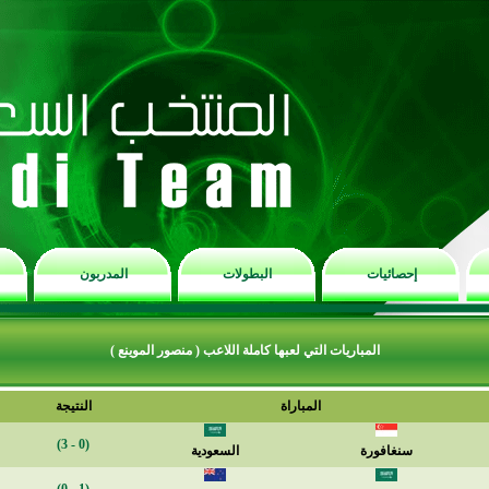
إحصائيات
البطولات
المدربون
المباريات التي لعبها كاملة اللاعب ( منصور الموينع )
المباراة
النتيجة
(0 - 3)
سنغافورة
السعودية