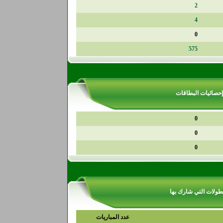
2
4
0
575
إحصائيات البطاقات
0
0
0
طولات التي شارك بها
عدد المباريات