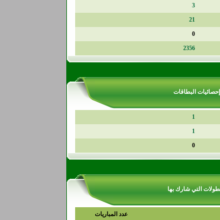
3
21
0
2356
إحصائيات البطاقات
1
1
0
طولات التي شارك بها
عدد المباريات