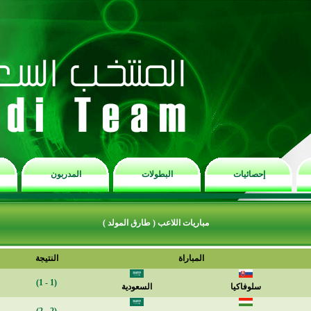
إحصائيات
البطولات
المدربون
مباريات اللاعب ( طارق المولد )
المباراة
النتيجة
(1 - 1)
سلوفاكيا
السعودية