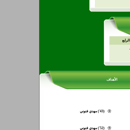
لرابع
الأهداف
(43') مهدي فنوني
(52') مهدي فنوني