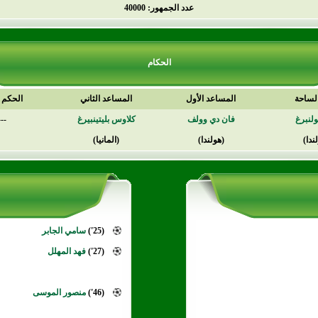
عدد الجمهور: 40000
الحكام
لساحة
المساعد الأول
المساعد الثاني
الحكم ا
ولنبرغ
فان دي وولف
كلاوس بليتينبيرغ
---
ندا)
(هولندا)
(المانيا)
(25')
سامي الجابر
(27')
فهد المهلل
(46')
منصور الموسى