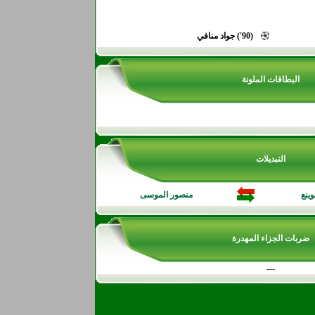
(90') جواد منافي
البطاقات الملونة
التبديلات
ينع
منصور الموسى
ضربات الجزاء المهدرة
---