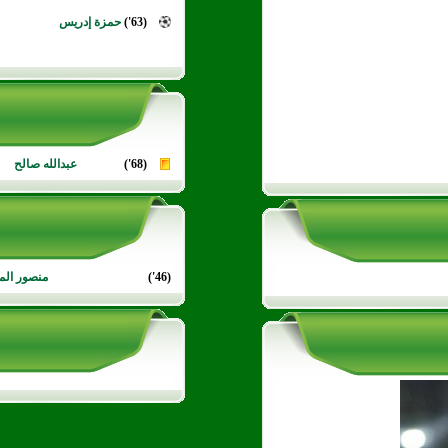
(63')
حمزة إدريس
(68')
عبدالله صالح
(46')
منصور المو