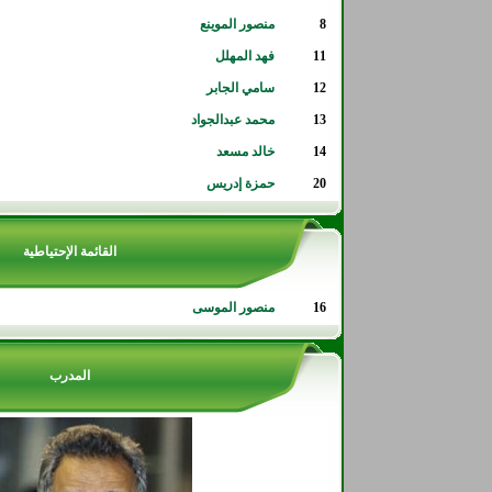
8
منصور الموينع
11
فهد المهلل
12
سامي الجابر
13
محمد عبدالجواد
14
خالد مسعد
20
حمزة إدريس
القائمة الإحتياطية
16
منصور الموسى
المدرب