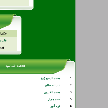
حكم ا
فاب ي
(هول
القائمة الأساسية
1
محمد الدعيع (ح)
2
عبدالله صالح
3
محمد الخليوي
5
أحمد جميل
6
فؤاد أنور